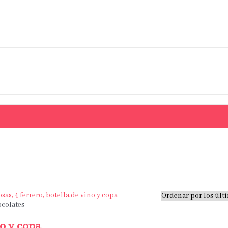
ocolates
no y copa