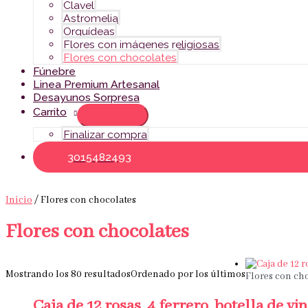
Clavel
Astromelia
Orquídeas
Flores con imágenes religiosas
Flores con chocolates
Fúnebre
Linea Premium Artesanal
Desayunos Sorpresa
Carrito
Finalizar compra
3015482493
Inicio
/ Flores con chocolates
Flores con chocolates
Mostrando los 80 resultados
Ordenado por los últimos
Flores con ch
Caja de 12 rosas, 4 ferrero, botella de vi