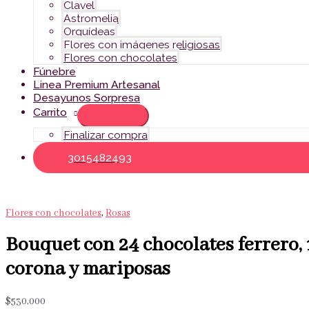
Clavel
Astromelia
Orquídeas
Flores con imágenes religiosas
Flores con chocolates
Fúnebre
Linea Premium Artesanal
Desayunos Sorpresa
Carrito
Finalizar compra
3015482493
Flores con chocolates
,
Rosas
Bouquet con 24 chocolates ferrero, 
corona y mariposas
$
530,000