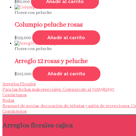
Añadir al carrito
$
80,000
Flores con peluche
Columpio peluche rosas
Añadir al carrito
$
119,000
Flores con peluche
Arreglo 12 rosas y peluche
Añadir al carrito
$
102,000
Arreglos Florales
Para las fechas más especiales. Comunícate al 3015482493
Contáctanos
Bodas
Bouquet de novias, decoración de iglesias y salón de recepciones. 
Contáctenos
Arreglos florales cajica