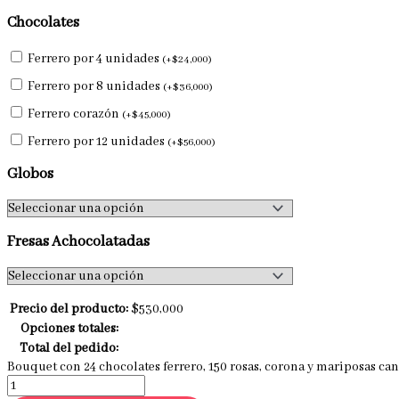
Chocolates
Ferrero por 4 unidades
(
+
$
24,000
)
Ferrero por 8 unidades
(
+
$
36,000
)
Ferrero corazón
(
+
$
45,000
)
Ferrero por 12 unidades
(
+
$
56,000
)
Globos
Fresas Achocolatadas
Precio del producto:
$
530,000
Opciones totales:
Total del pedido:
Bouquet con 24 chocolates ferrero, 150 rosas, corona y mariposas ca