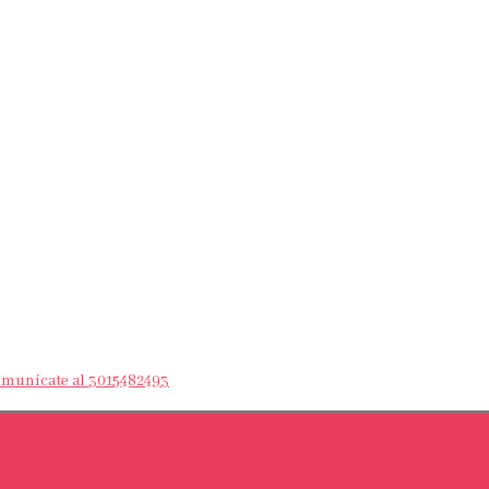
Comunícate al 3015482493