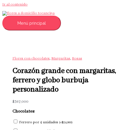
Ir al contenido
Menú principal
Flores con chocolates
,
Margaritas
,
Rosas
Corazón grande con margaritas,
ferrero y globo burbuja
personalizado
$
367,000
Chocolates
Ferrero por 4 unidades
(
+
$
24,000
)