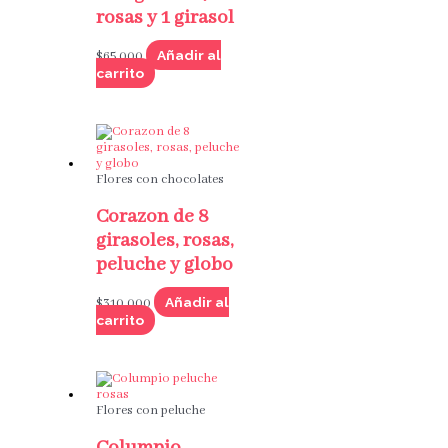
rosas y 1 girasol
Añadir al
$
65,000
carrito
Flores con chocolates
Corazon de 8
girasoles, rosas,
peluche y globo
Añadir al
$
310,000
carrito
Flores con peluche
Columpio