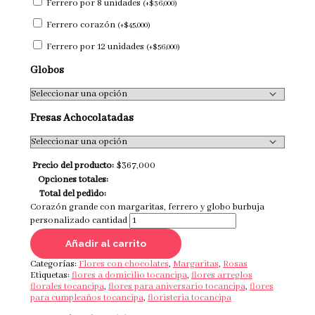
Ferrero por 8 unidades
(
+
$
36,000
)
Ferrero corazón
(
+
$
45,000
)
Ferrero por 12 unidades
(
+
$
56,000
)
Globos
Fresas Achocolatadas
Precio del producto:
$
367,000
Opciones totales:
Total del pedido:
Corazón grande con margaritas, ferrero y globo burbuja
personalizado cantidad
Añadir al carrito
Categorías:
Flores con chocolates
,
Margaritas
,
Rosas
Etiquetas:
flores a domicilio tocancipa
,
flores arreglos
florales tocancipa
,
flores para aniversario tocancipa
,
flores
para cumpleaños tocancipa
,
floristeria tocancipa