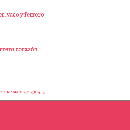
r, vaso y ferrero
ferrero corazón
Comunícate al 3015482493