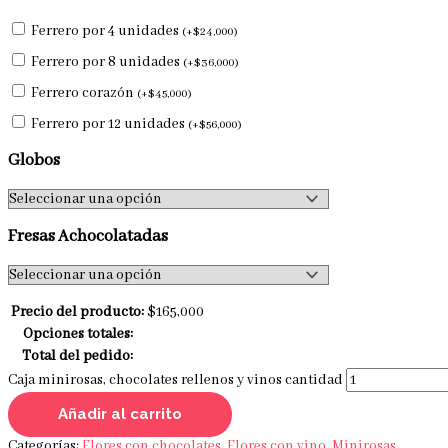
Ferrero por 4 unidades
(
+
$
24,000
)
Ferrero por 8 unidades
(
+
$
36,000
)
Ferrero corazón
(
+
$
45,000
)
Ferrero por 12 unidades
(
+
$
56,000
)
Globos
Fresas Achocolatadas
Precio del producto:
$
165,000
Opciones totales:
Total del pedido:
Caja minirosas, chocolates rellenos y vinos cantidad
Añadir al carrito
Categorías:
Flores con chocolates
,
Flores con vino
,
Minirosas