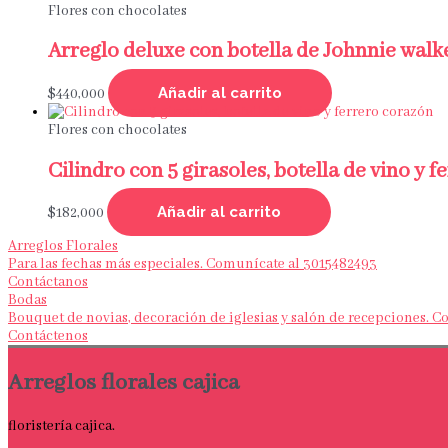
Flores con chocolates
Arreglo deluxe con botella de Johnnie walke
Añadir al carrito
$
440,000
Flores con chocolates
Cilindro con 5 girasoles, botella de vino y 
Añadir al carrito
$
182,000
Arreglos Florales
Para las fechas más especiales. Comunícate al 3015482493
Contáctanos
Bodas
Bouquet de novias, decoración de iglesias y salón de recepciones. 
Contáctenos
Arreglos florales cajica
floristería cajica.