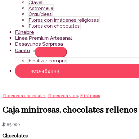
Clavel
Astromelia
Orquídeas
Flores con imágenes religiosas
Flores con chocolates
Fúnebre
Linea Premium Artesanal
Desayunos Sorpresa
Carrito
Finalizar compra
3015482493
Flores con chocolates
,
Flores con vino
,
Minirosas
Caja minirosas, chocolates rellenos
$
165,000
Chocolates