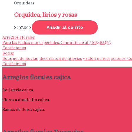
Orquídeas
Orquídea, lirios y rosas
Añadir al carrito
$
297,000
Arreglos Florales
Para las fechas más especiales. Comunícate al 3015482493
Contáctanos
Bodas
Bouquet de novias, decoración de iglesias y salón de recepciones. 
Contáctenos
Arreglos florales cajica
floristería cajica.
Flores a domicilio cajica.
Ramos de flores cajica.