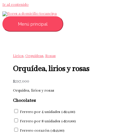
Ir al contenido
Menú principal
Lirios
,
Orquídeas
,
Rosas
Orquídea, lirios y rosas
$
297,000
Orquídea, lirios y rosas
Chocolates
Ferrero por 4 unidades
(
+
$
24,000
)
Ferrero por 8 unidades
(
+
$
36,000
)
Ferrero corazón
(
+
$
45,000
)