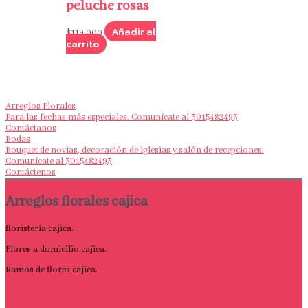
peluche rosas
Añadir al
$
119,000
carrito
Arreglos Florales
Para las fechas más especiales. Comunícate al 3015482493
Contáctanos
Bodas
Bouquet de novias, decoración de iglesias y salón de recepciones.
Comunícate al 3015482493
Contáctenos
Arreglos florales cajica
floristería cajica.
Flores a domicilio cajica.
Ramos de flores cajica.