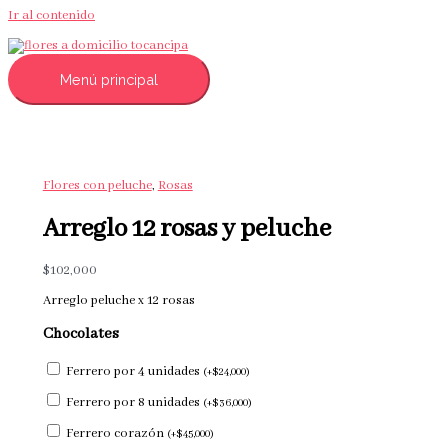
Ir al contenido
Menú principal
Flores con peluche
,
Rosas
Arreglo 12 rosas y peluche
$
102,000
Arreglo peluche x 12 rosas
Chocolates
Ferrero por 4 unidades
(
+
$
24,000
)
Ferrero por 8 unidades
(
+
$
36,000
)
Ferrero corazón
(
+
$
45,000
)