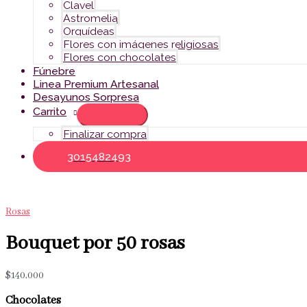
Clavel
Astromelia
Orquídeas
Flores con imágenes religiosas
Flores con chocolates
Fúnebre
Linea Premium Artesanal
Desayunos Sorpresa
Carrito
Finalizar compra
3015482493
Rosas
Bouquet por 50 rosas
$
140,000
Chocolates