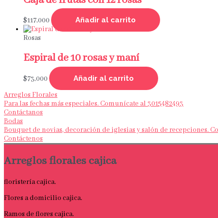
Caja de frutas con 12 rosas
Añadir al carrito
$
117,000
Rosas
Espiral de 10 rosas y maní
Añadir al carrito
$
73,000
Arreglos Florales
Para las fechas más especiales. Comunícate al 3015482493
Contáctanos
Bodas
Bouquet de novias, decoración de iglesias y salón de recepciones. 
Contáctenos
Arreglos florales cajica
floristería cajica.
Flores a domicilio cajica.
Ramos de flores cajica.