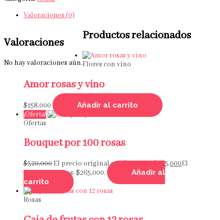
Valoraciones (0)
Productos relacionados
Valoraciones
No hay valoraciones aún.
Flores con vino
Amor rosas y vino
Añadir al carrito
$
158,000
¡Oferta!
Ofertas
Bouquet por 100 rosas
$
320,000
El precio original era: $320,000.
$
265,000
El
Añadir al
precio actual es: $265,000.
carrito
Rosas