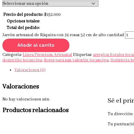
Precio del producto:
$
152,000
Opciones totales:
Total del pedido:
Jarrón artesanal de Ráquira con 24 rosas 32 cm de alto cantidad
Añadir al carrito
Categoría:
Linea Premium Artesanal
Etiquetas:
arreglos florales toc
domicilio tocancipa
,
flores para san valentin tocancipa
,
floristeria 
Valoraciones (0)
Valoraciones
No hay valoraciones aún.
Sé el pri
Productos relacionados
Tu dirección 
Tu puntuaci