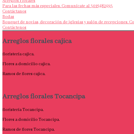
Arreglos Florales
Para las fechas más especiales. Comunícate al 3015482493
Contáctanos
Bodas
Bouquet de novias, decoración de iglesias y salón de recepciones. 
Contáctenos
Arreglos florales cajica
floristería cajica.
Flores a domicilio cajica.
Ramos de flores cajica.
Arreglos florales Tocancipa
floristería Tocancipa.
Flores a domicilio Tocancipa.
Ramos de flores Tocancipa.