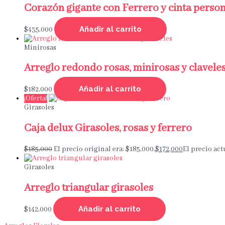
Corazón gigante con Ferrero y cinta perso
Añadir al carrito
$
435,000
Minirosas
Arreglo redondo rosas, minirosas y clavele
Añadir al carrito
$
182,000
¡Oferta!
Girasoles
Caja delux Girasoles, rosas y ferrero
$
185,000
El precio original era: $185,000.
$
172,000
El precio act
Girasoles
Arreglo triangular girasoles
Añadir al carrito
$
142,000