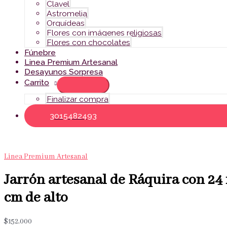
Clavel
Astromelia
Orquídeas
Flores con imágenes religiosas
Flores con chocolates
Fúnebre
Linea Premium Artesanal
Desayunos Sorpresa
Carrito
Finalizar compra
3015482493
Linea Premium Artesanal
Jarrón artesanal de Ráquira con 24 
cm de alto
$
152,000