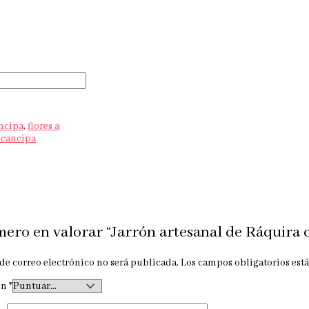
ancipa
,
flores a
tocancipa
mero en valorar “Jarrón artesanal de Ráquira c
de correo electrónico no será publicada.
Los campos obligatorios es
ón
*