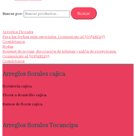
Buscar
Buscar por:
Arreglos Florales
Para las fechas más especiales. Comunícate al 3015482493
Contáctanos
Bodas
Bouquet de novias, decoración de iglesias y salón de recepciones.
Comunícate al 3015482493
Contáctenos
Arreglos florales cajica
floristería cajica.
Flores a domicilio cajica.
Ramos de flores cajica.
Arreglos florales Tocancipa