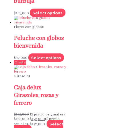
burbuja
Select options
$
165,000
Flores con globos
Peluche con globos
bienvenida
Select options
$
97,000
¡Oferta!
Girasoles
Caja delux
Girasoles, rosas y
ferrero
$
185,000
El precio original era:
$185,000.
$
172,000
El precio
Select
actual es: $172,000.