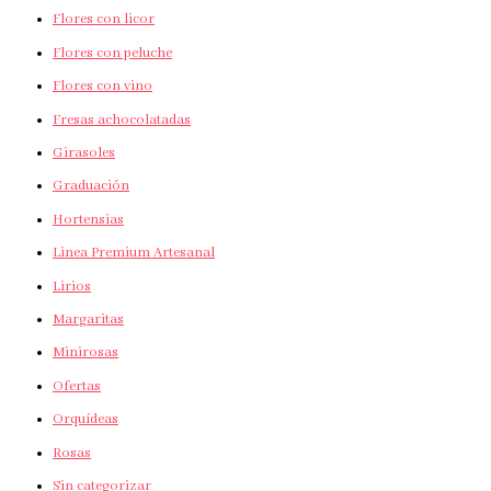
Flores con licor
Flores con peluche
Flores con vino
Fresas achocolatadas
Girasoles
Graduación
Hortensias
Linea Premium Artesanal
Lirios
Margaritas
Minirosas
Ofertas
Orquídeas
Rosas
Sin categorizar