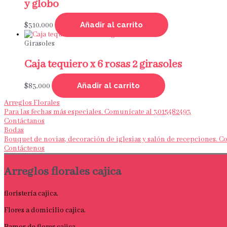
y globo
Añadir al carrito
$
310,000
Girasoles
Caja tequiero x 6 rosas 2 girasoles
Añadir al carrito
$
83,000
Arreglos Florales
Para las fechas más especiales. Comunícate al 3015482493
Contáctanos
Bodas
Bouquet de novias, decoración de iglesias y salón de recepciones. 
Contáctenos
Arreglos florales cajica
floristería cajica.
Flores a domicilio cajica.