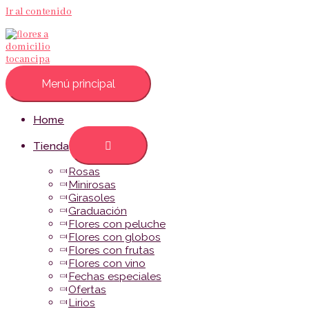
Ir al contenido
Menú principal
Home
Tienda
Rosas
Minirosas
Girasoles
Graduación
Flores con peluche
Flores con globos
Flores con frutas
Flores con vino
Fechas especiales
Ofertas
Lirios