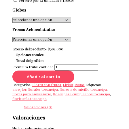
Ferrero por 12 unidades
(
+
$
56,000
)
Globos
Fresas Achocolatadas
Precio del producto:
$
362,000
Opciones totales:
Total del pedido:
Premium frutal cantidad
Añadir al carrito
Categorías:
Flores con frutas
,
Lirios
,
Rosas
Etiquetas:
arreglos florales tocancipa
,
flores a domicilio tocancipa
,
flores para aniversario
,
flores para cumpleaños tocancipa
,
floristeria tocancipa
Valoraciones (0)
Valoraciones
No hay valoraciones aún.