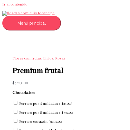
Ir al contenido
Menú principal
Flores con frutas
,
Lirios
,
Rosas
Premium frutal
$
362,000
Chocolates
Ferrero por 4 unidades
(
+
$
24,000
)
Ferrero por 8 unidades
(
+
$
36,000
)
Ferrero corazón
(
+
$
45,000
)