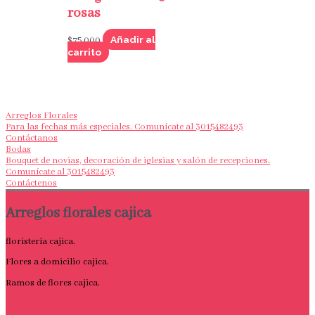
rosas
Añadir al
$
75,000
carrito
Arreglos Florales
Para las fechas más especiales. Comunícate al 3015482493
Contáctanos
Bodas
Bouquet de novias, decoración de iglesias y salón de recepciones.
Comunícate al 3015482493
Contáctenos
Arreglos florales cajica
floristería cajica.
Flores a domicilio cajica.
Ramos de flores cajica.