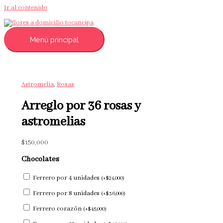
Ir al contenido
Menú principal
Astromelia
,
Rosas
Arreglo por 36 rosas y
astromelias
$
150,000
Chocolates
Ferrero por 4 unidades
(
+
$
24,000
)
Ferrero por 8 unidades
(
+
$
36,000
)
Ferrero corazón
(
+
$
45,000
)