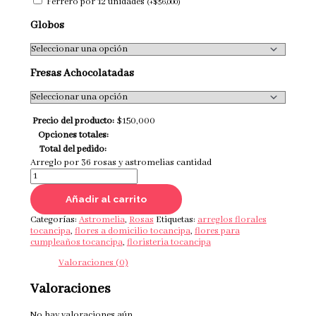
Ferrero por 12 unidades
(
+
$
56,000
)
Globos
Fresas Achocolatadas
Precio del producto:
$
150,000
Opciones totales:
Total del pedido:
Arreglo por 36 rosas y astromelias cantidad
Añadir al carrito
Categorías:
Astromelia
,
Rosas
Etiquetas:
arreglos florales
tocancipa
,
flores a domicilio tocancipa
,
flores para
cumpleaños tocancipa
,
floristeria tocancipa
Valoraciones (0)
Valoraciones
No hay valoraciones aún.